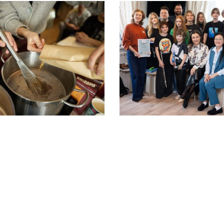
Концерт коллектив
ер-класс по какао
с гитарой»