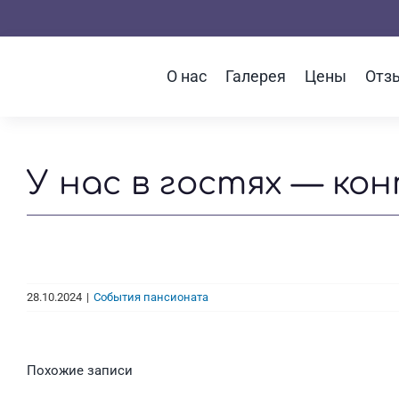
Skip
to
content
О нас
Галерея
Цены
Отз
У нас в гостях — ко
28.10.2024
|
События пансионата
Похожие записи