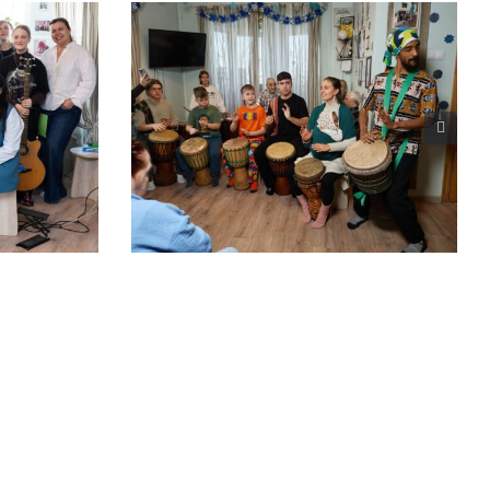
а «Кот
Предновогодний концерт
в пансионате