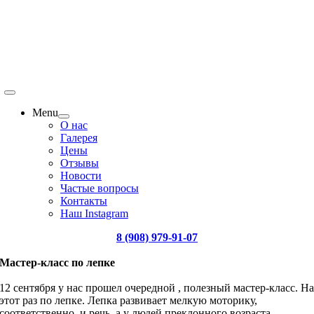
Menu
О нас
Галерея
Цены
Отзывы
Новости
Частые вопросы
Контакты
Наш Instagram
8 (908) 979-91-07
Мастер-класс по лепке
12 сентября у нас прошел очередной , полезный мастер-класс. Н
этот раз по лепке. Лепка развивает мелкую моторику,
соответственно, и речь, а у людей преклонного возраста