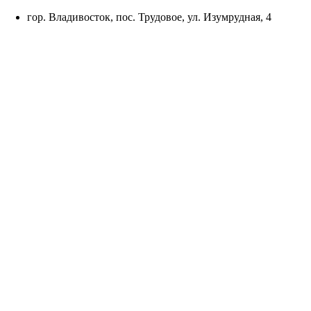
Skip
гор. Владивосток, пос. Трудовое, ул. Изумрудная, 4
to
content