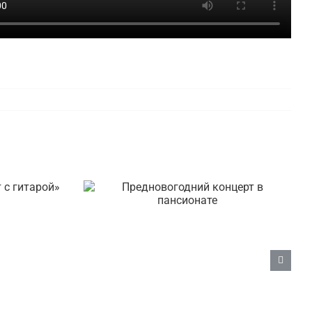
а «Кот
Предновогодний концерт
в пансионате