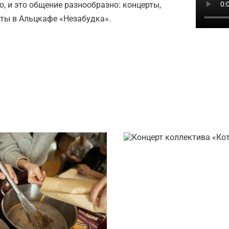
ю, и это общение разнообразно: концерты,
зиты в Альцкафе «Незабудка».
Концерт коллектив
с гитарой»
ер-класс по какао