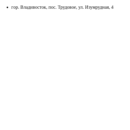
Skip
гор. Владивосток, пос. Трудовое, ул. Изумрудная, 4
to
content