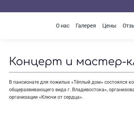
Skip
to
content
О нас
Галерея
Цены
Отз
Концерт и мастер-к
В пансионате для пожилых «Тёплый дом» состоялся к
общеразвивающего вида г. Владивостока», организо
организации «Ключи от сердца».