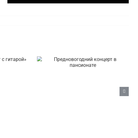
а «Кот
Предновогодний концерт
в пансионате