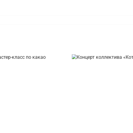
Мастер-класс
Концерт коллектив
по какао
с гитарой»